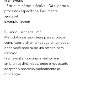
Framework:
- Estrutura básica e flexível- Dá suporte a 
processos específicos- Facilmente 
ajustável
Exemplo: Scrum
Quando usar cada um?
Metodologias são ideais para projetos 
complexos e altamente regulamentados, 
onde você precisa de um roteiro bem 
definido.
Frameworks funcionam melhor em 
ambientes dinâmicos, onde é necessário 
adaptar o processo rapidamente às 
mudanças.
Escolher entre um ou outro depende das 
características do seu projeto, equipe e 
objetivos. O importante é garantir que o 
modelo escolhido ajude a alcançar 
resultados eficientes e satisfatórios.