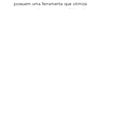
possuem uma ferramenta que otimiza 
o processo do parceiro contábil, onde 
é possível a extração de relatórios, 
parametrização e exportação dos 
arquivos contábeis, além da geração 
de obrigações acessórias como EFD 
ICMS/IPI e EFD Contribuições. 
Assista ao episódio #7 do W-News!
Ver tudo
Posts recentes