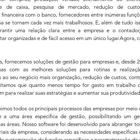
e de caixa, pesquisa de mercado, redução de custos,
o financeira com o banco, fornecedores entre inúmeras funçõe
 se tornam cada vez mais trabalhosos. E, além de tudo iss
arantir uma relação clara entre a empresa e o contador
ar organizadas e de fácil acesso em um único lugar.Agora, c
s, fornecemos soluções de gestão para empresas e, desde 2
s com as melhores soluções para rotinas e realizaçã
 ao seu negócio mais organização, redução de custos, contr
itamos que quanto menos tempo for gasto em trabalho op
 para realizar suas estratégias e aumentar sua produtividad
imos todos os principais processos das empresas por meio
 a uma área específica de gestão, possibilitando um ge
as áreas. Nosso software foi desenvolvido para abranger to
oriais da empresa, considerando as necessidades específicas 
 de customização de funções específicas e parametrização de