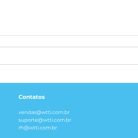
Responsabilidade
Com
Solidária: os riscos
proc
jurídicos para o contador
hor
que mantém clientes em
de 
Contatos
sistemas sem suporte
humano e técnico
vendas@wtti.com.br
qualificado
suporte@wtti.com.br
rh@wtti.com.br