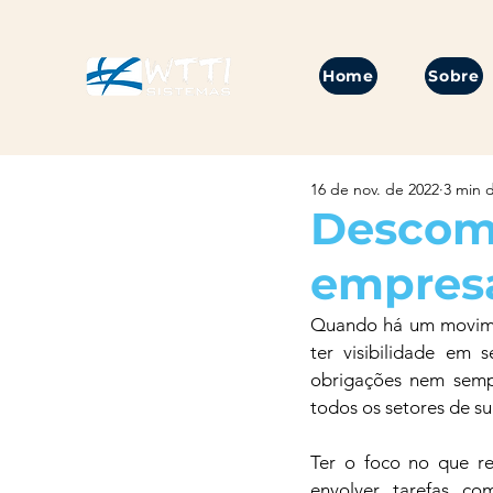
Home
Sobre
16 de nov. de 2022
3 min d
Descomp
empres
Quando há um movime
ter visibilidade em 
obrigações nem semp
todos os setores de s
Ter o foco no que re
envolver tarefas co