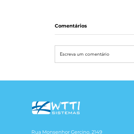
Comentários
Escreva um comentário
Guia para o Contador
Explicar a Reforma
Tributária para Donos de
Distribuidoras
Rua Monsenhor Gercino, 2149