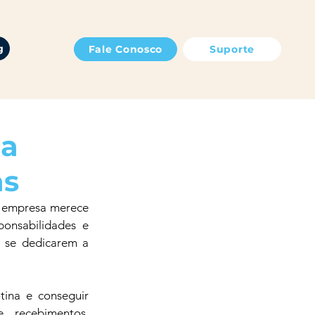
g
Fale Conosco
Suporte
ua
as
 empresa merece 
onsabilidades e 
se dedicarem a 
ina e conseguir 
 recebimentos, 