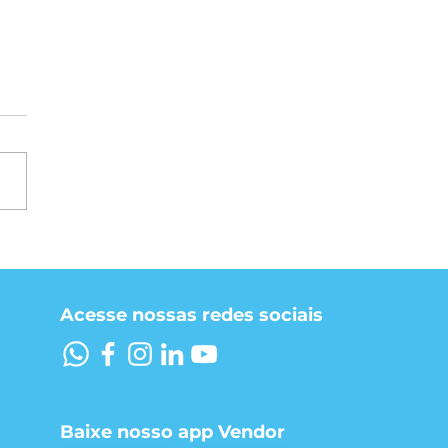
o a TreeCom reduziu
essos de dias para
as com um sistema
gestão integrado
Acesse nossas redes sociais
Baixe nosso app Vendor