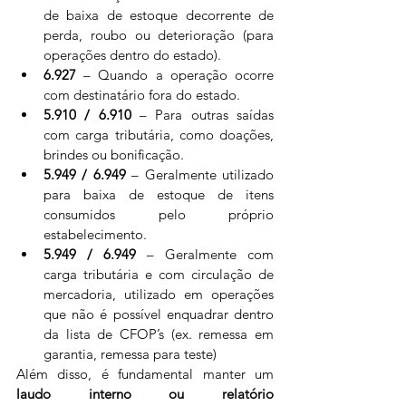
de baixa de estoque decorrente de 
perda, roubo ou deterioração (para 
operações dentro do estado).
6.927
 – Quando a operação ocorre 
com destinatário fora do estado.
5.910 / 6.910
 – Para outras saídas 
com carga tributária, como doações, 
brindes ou bonificação.
5.949 / 6.949
 – Geralmente utilizado 
para baixa de estoque de itens 
consumidos pelo próprio 
estabelecimento.
5.949 / 6.949
 – Geralmente com 
carga tributária e com circulação de 
mercadoria, utilizado em operações 
que não é possível enquadrar dentro 
da lista de CFOP’s (ex. remessa em 
garantia, remessa para teste)
Além disso, é fundamental manter um 
laudo interno ou relatório 